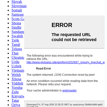
Slovak
Slovenian
Somali
Samoan
Scots Gaelic
Shona
Sindhi
Sundanese
Swahili
Tajik
Tamil
Telugu
Thai
Ukrainian
Urdu
Uzbek
Vietnamese
Welsh
Xhosa
Yiddish
Yoruba
Zulu
Kinyarwanda
Tatar
Oriya