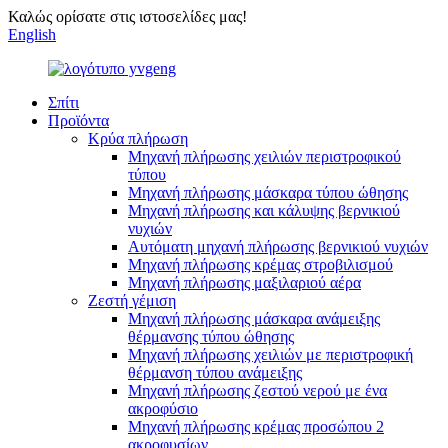
Καλώς ορίσατε στις ιστοσελίδες μας!
English
Σπίτι
Προϊόντα
Κρύα πλήρωση
Μηχανή πλήρωσης χειλιών περιστροφικού
τύπου
Μηχανή πλήρωσης μάσκαρα τύπου ώθησης
Μηχανή πλήρωσης και κάλυψης βερνικιού
νυχιών
Αυτόματη μηχανή πλήρωσης βερνικιού νυχιών
Μηχανή πλήρωσης κρέμας στροβιλισμού
Μηχανή πλήρωσης μαξιλαριού αέρα
Ζεστή γέμιση
Μηχανή πλήρωσης μάσκαρα ανάμειξης
θέρμανσης τύπου ώθησης
Μηχανή πλήρωσης χειλιών με περιστροφική
θέρμανση τύπου ανάμειξης
Μηχανή πλήρωσης ζεστού νερού με ένα
ακροφύσιο
Μηχανή πλήρωσης κρέμας προσώπου 2
ακροφυσίων