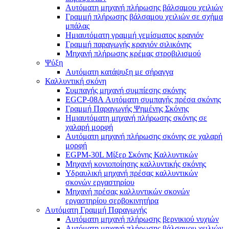
Αυτόματη μηχανή πλήρωσης βάλσαμου χειλιών
Γραμμή πλήρωσης βάλσαμου χειλιών σε σχήμα
μπάλας
Ημιαυτόματη γραμμή γεμίσματος κραγιόν
Γραμμή παραγωγής κραγιόν σιλικόνης
Μηχανή πλήρωσης κρέμας στροβιλισμού
Ψύξη
Αυτόματη κατάψυξη με σήραγγα
Καλλυντική σκόνη
Συμπαγής μηχανή συμπίεσης σκόνης
EGCP-08A Αυτόματη συμπαγής πρέσα σκόνης
Γραμμή Παραγωγής Ψημένης Σκόνης
Ημιαυτόματη μηχανή πλήρωσης σκόνης σε
χαλαρή μορφή
Αυτόματη μηχανή πλήρωσης σκόνης σε χαλαρή
μορφή
EGPM-30L Μίξερ Σκόνης Καλλυντικών
Μηχανή κονιοποίησης καλλυντικής σκόνης
Υδραυλική μηχανή πρέσας καλλυντικών
σκονών εργαστηρίου
Μηχανή πρέσας καλλυντικών σκονών
εργαστηρίου σερβοκινητήρα
Αυτόματη Γραμμή Παραγωγής
Αυτόματη μηχανή πλήρωσης βερνικιού νυχιών
Αυτόματη μηχανή πλήρωσης βάλσαμου χειλιών