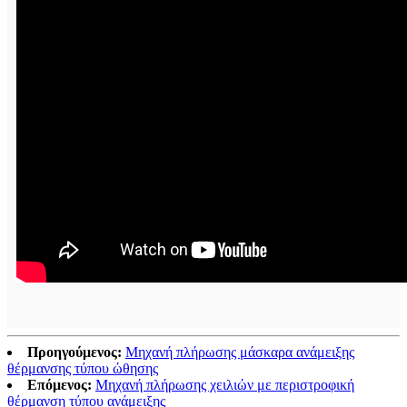
Προηγούμενος:
Μηχανή πλήρωσης μάσκαρα ανάμειξης
θέρμανσης τύπου ώθησης
Επόμενος:
Μηχανή πλήρωσης χειλιών με περιστροφική
θέρμανση τύπου ανάμειξης