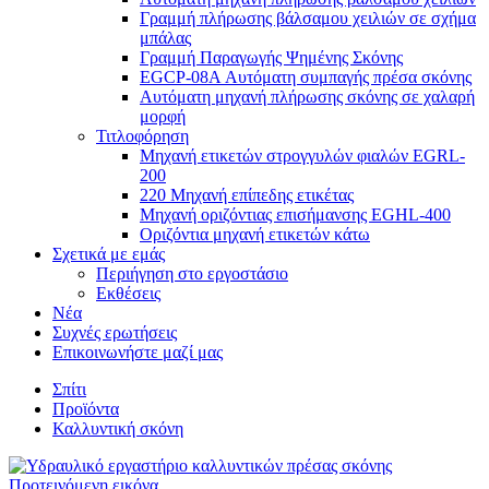
Γραμμή πλήρωσης βάλσαμου χειλιών σε σχήμα
μπάλας
Γραμμή Παραγωγής Ψημένης Σκόνης
EGCP-08A Αυτόματη συμπαγής πρέσα σκόνης
Αυτόματη μηχανή πλήρωσης σκόνης σε χαλαρή
μορφή
Τιτλοφόρηση
Μηχανή ετικετών στρογγυλών φιαλών EGRL-
200
220 Μηχανή επίπεδης ετικέτας
Μηχανή οριζόντιας επισήμανσης EGHL-400
Οριζόντια μηχανή ετικετών κάτω
Σχετικά με εμάς
Περιήγηση στο εργοστάσιο
Εκθέσεις
Νέα
Συχνές ερωτήσεις
Επικοινωνήστε μαζί μας
Σπίτι
Προϊόντα
Καλλυντική σκόνη