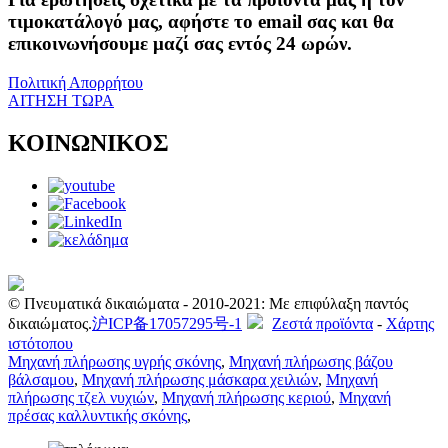
τιμοκατάλογό μας, αφήστε το email σας και θα
επικοινωνήσουμε μαζί σας εντός 24 ωρών.
Πολιτική Απορρήτου
ΑΙΤΗΣΗ ΤΩΡΑ
ΚΟΙΝΩΝΙΚΟΣ
© Πνευματικά δικαιώματα - 2010-2021: Με επιφύλαξη παντός
δικαιώματος.
沪ICP备17057295号-1
Ζεστά προϊόντα
-
Χάρτης
ιστότοπου
Μηχανή πλήρωσης υγρής σκόνης
,
Μηχανή πλήρωσης βάζου
βάλσαμου
,
Μηχανή πλήρωσης μάσκαρα χειλιών
,
Μηχανή
πλήρωσης τζελ νυχιών
,
Μηχανή πλήρωσης κεριού
,
Μηχανή
πρέσας καλλυντικής σκόνης
,