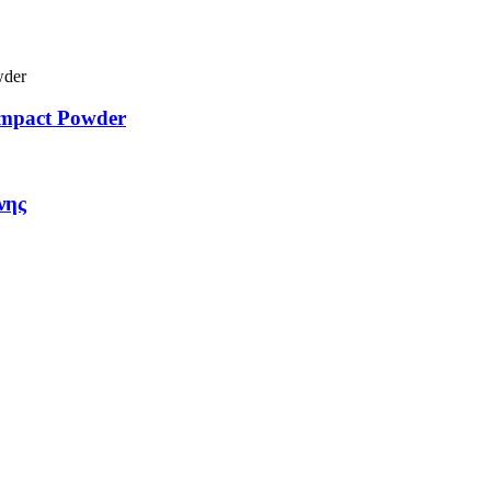
ompact Powder
νης