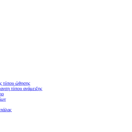
ς τύπου ώθησης
ανση τύπου ανάμειξης
ιο
ίων
μπάλας