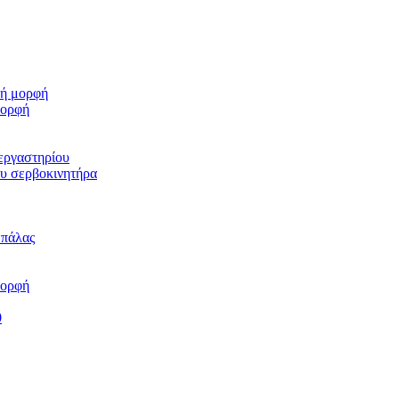
ρή μορφή
μορφή
εργαστηρίου
υ σερβοκινητήρα
μπάλας
μορφή
0